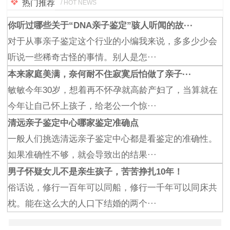
热门推荐
/ HOT NEWS
你听过哪些关于“DNA亲子鉴定”骇人听闻的故···
对于从事亲子鉴定这个行业的小编我来说，多多少少会
听说一些稀奇古怪的事情。别人是怎···
本来家庭美满，奈何耐不住寂寞后怕做了亲子···
敏敏今年30岁，想着再不怀孕就高龄产妇了，当算就在
今年让自己怀上孩子，给老公一个惊···
清远亲子鉴定中心哪家鉴定准确点
一般人们挑选清远亲子鉴定中心都是看鉴定的准确性。
如果准确性不够，就会导致出的结果···
男子怀疑女儿不是亲生孩子，苦苦挣扎10年！
俗话说，修行一百年可以同船，修行一千年可以同床共
枕。能在这么大的人口下结婚的两个···