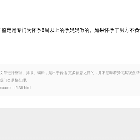
亲子鉴定是专门为怀孕6周以上的孕妈妈做的。如果怀孕了男方不
文章进行整理、排版、编辑，是出于传递 更多信息之目的，并不意味着赞同其观点或
我们会尽快处理。
tent/438.html