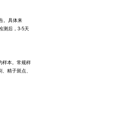
告。具体来
测后，3-5天
的样本。常规样
刷、精子斑点、