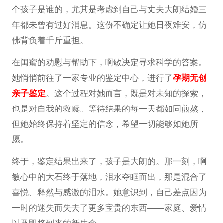
个孩子是谁的，尤其是考虑到自己与丈夫大朗结婚三
年都未曾有过好消息。这份不确定让她日夜难安，仿
佛背负着千斤重担。
在闺蜜的劝慰与帮助下，啊敏决定寻求科学的答案。
她悄悄前往了一家专业的鉴定中心，进行了
孕期无创
亲子鉴定
。这个过程对她而言，既是对未知的探索，
也是对自我的救赎。等待结果的每一天都如同煎熬，
但她始终保持着坚定的信念，希望一切能够如她所
愿。
终于，鉴定结果出来了，孩子是大朗的。那一刻，啊
敏心中的大石终于落地，泪水夺眶而出，那是混合了
喜悦、释然与感激的泪水。她意识到，自己差点因为
一时的迷失而失去了更多宝贵的东西——家庭、爱情