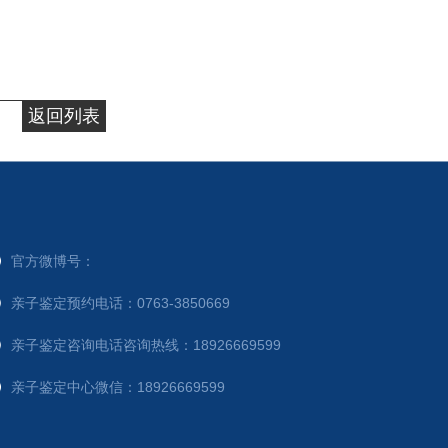
返回列表
官方微博号：
亲子鉴定预约电话：0763-3850669
亲子鉴定咨询电话咨询热线：18926669599
亲子鉴定中心微信：18926669599