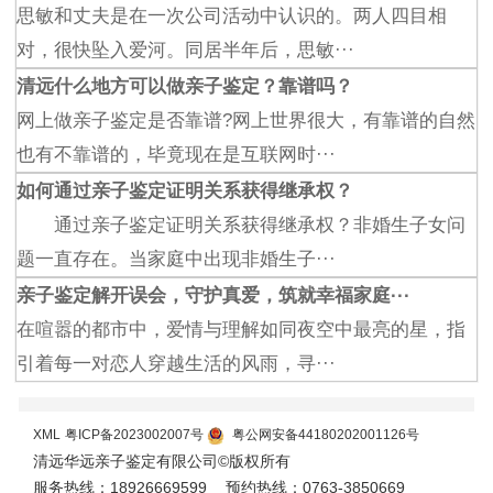
思敏和丈夫是在一次公司活动中认识的。两人四目相
对，很快坠入爱河。同居半年后，思敏···
清远什么地方可以做亲子鉴定？靠谱吗？
网上做亲子鉴定是否靠谱?网上世界很大，有靠谱的自然
也有不靠谱的，毕竟现在是互联网时···
如何通过亲子鉴定证明关系获得继承权？
通过亲子鉴定证明关系获得继承权？非婚生子女问
题一直存在。当家庭中出现非婚生子···
亲子鉴定解开误会，守护真爱，筑就幸福家庭···
在喧嚣的都市中，爱情与理解如同夜空中最亮的星，指
引着每一对恋人穿越生活的风雨，寻···
XML
粤ICP备2023002007号
粤公网安备44180202001126号
清远华远亲子鉴定有限公司©版权所有
服务热线：18926669599
预约热线：0763-3850669