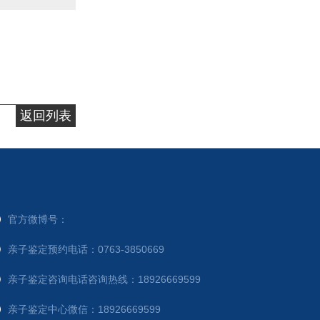
返回列表
官方微博号：
亲子鉴定预约电话：0763-3850669
亲子鉴定咨询电话咨询热线：18926669599
亲子鉴定中心微信：18926669599