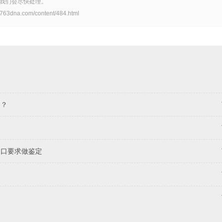
我们会尽快处理。
om/content/484.html
构？
户口要求做鉴定