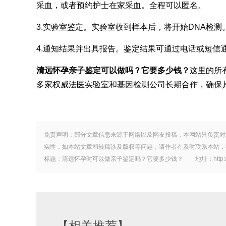
采血，或者预约护士在家采血。全程可以匿名。
3.实验室鉴定。实验室收到样本后，将开始DNA检测
4.通知结果并出具报告。鉴定结果可通过电话或短信
清远怀孕
亲子鉴定
可以做吗？它要多少钱？
这里的所
多家权威法医实验室和基因检测公司长期合作，确保
免责声明：部分文章信息来源于网络以及网友投稿，本网站只负责对
实性，如本站文章和转稿涉及版权等问题，请作者在及时联系本站，
标题：清远怀孕时可以做亲子鉴定吗？它要多少钱？ 地址：http://0763dna
【相关推荐】