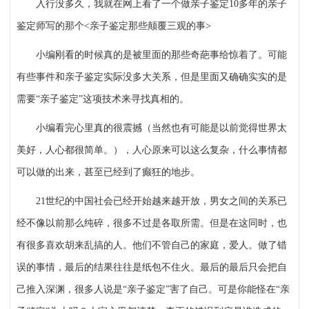
入行没多久，我就在网上看了一个做亲子鉴定
10多年的亲子
鉴定师写的那个<亲子鉴定那些颠覆三观的事>
小编刚看的时候真的是被里面的那些奇葩事给惊着了。可能
有些事件和亲子鉴定实际没多大关系，但是里面又确确实实的是
需要
“亲子鉴定”这项技术来寻找真相的。
小编看完心里真的很震撼（当然也有可能是以前觉得世界太
美好，人心都很简单。），人心原来可以这么复杂，什么事情都
可以做的出来，甚至已经到了癫狂的地步。
21世纪的中国社会已经开始越来越开放，男女之间的关系已
经不像以前那么纯碎，很多不过是各取所需。但是在这同时，也
有很多喜欢胡来乱搞的人。他们不管自己的家庭，爱人。做了错
误的事情，最后的结果往往是纸包不住火。最后的最后只会把自
己推入深渊，很多人说是“亲子鉴定”害了自己。可是你能怪在“亲