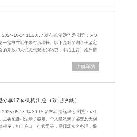
4-10-14 11:20:57 发布者:清远华远 浏览：549
这一需求在近年来有所增长。以下是对孕期亲子鉴定
会的开放和人们思想观念的转变，非婚生育、婚外情
亲子鉴定的人数相应增加。技术发展：现代亲子鉴定
定技术的出现，使得孕期亲子鉴定更加
了解详情
型分享17家机构汇总（欢迎收藏）
5-05-13 14:30:15 发布者:清远华远 浏览：471
，主要包括司法亲子鉴定、个人隐私亲子鉴定及无创
律程序，如上户口、打官司等，需现场实名办理，提
4000元。个人隐私亲子鉴定则注重隐私保护，可匿名