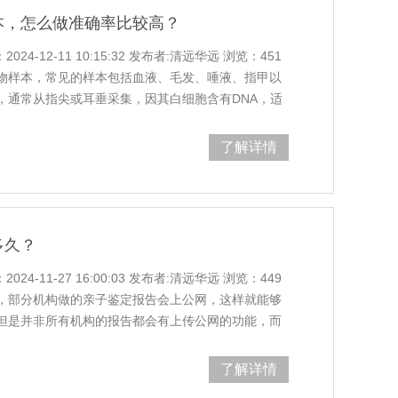
本，怎么做准确率比较高？
4-12-11 10:15:32 发布者:清远华远 浏览：451
物样本，常见的样本包括血液、毛发、唾液、指甲以
，通常从指尖或耳垂采集，因其白细胞含有DNA，适
毛囊，因为毛囊细胞含有DNA信息。唾液样本则通过
甲样本虽然也可用于鉴定，但准确性可能因指
了解详情
多久？
4-11-27 16:00:03 发布者:清远华远 浏览：449
，部分机构做的亲子鉴定报告会上公网，这样就能够
但是并非所有机构的报告都会有上传公网的功能，而
该保存好自己的报告，避免丢失，如果丢失需要到鉴
以上内容是含有法律效力的亲子鉴定报
了解详情