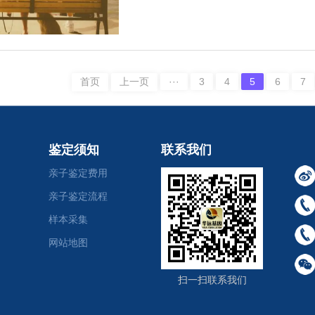
有时周六于小霞来陪浩然，或者浩然
首页
上一页
···
3
4
5
6
7
鉴定须知
联系我们
亲子鉴定费用
亲子鉴定流程
样本采集
网站地图
扫一扫联系我们