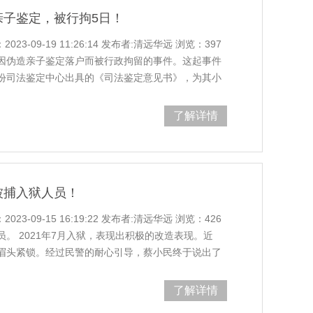
亲子鉴定，被行拘5日！
3-09-19 11:26:14 发布者:清远华远 浏览：397
因伪造亲子鉴定落户而被行政拘留的事件。这起事件
份司法鉴定中心出具的《司法鉴定意见书》，为其小
这份“亲子鉴定”时，发现其有明显变造、篡改的痕
名女子交往后，该女子怀孕并在外地生下
了解详情
被捕入狱人员！
3-09-15 16:19:22 发布者:清远华远 浏览：426
。 2021年7月入狱，表现出积极的改造表现。近
眉头紧锁。经过民警的耐心引导，蔡小民终于说出了
前未婚并育有一子，也从未办理过医学出生证明。今
蔡小民正在监狱服刑，无法通过常规渠道
了解详情