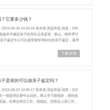
吗？它要多少钱？
3-08-30 14:34:24 发布者:清远华远 浏览：336
键是她并不确定孩子的亲生父亲是谁。那么，刚怀孕可
A亲子鉴定中心可以接受新怀孕妇女的亲子鉴定，最早
鉴定费用公开透明，亲子鉴定结果准确有效。清远怀
？DNA亲子鉴定中心提供三种妊娠亲子鉴
了解详情
孩子是谁的可以做亲子鉴定吗？
3-08-23 10:06:17 发布者:清远华远 浏览：332
在一场篮球比赛中认识的，两人学习都很好，很快就
无锡，在事业单位工作，很稳定。浩然去上海工作。
还有很大的进步空间。就这样，两人谈起了异地恋。