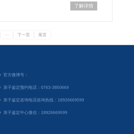
来无锡找小霞，但异地恋让小霞不断发
了解详情
···
下一页
尾页
官方微博号：
亲子鉴定预约电话：0763-3850669
亲子鉴定咨询电话咨询热线：18926669599
亲子鉴定中心微信：18926669599